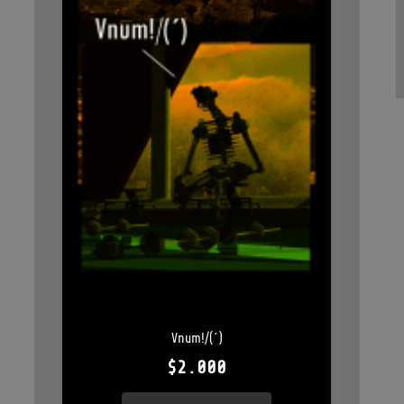
Vnum!/(´)
$
2.000