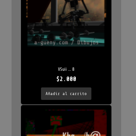
VSuii … 8
$
2.000
Añadir al carrito