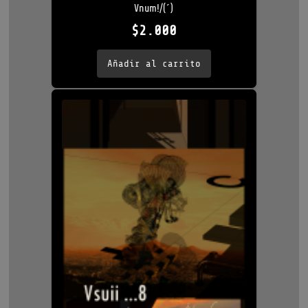
Vnum!/(´)
$
2.000
Añadir al carrito