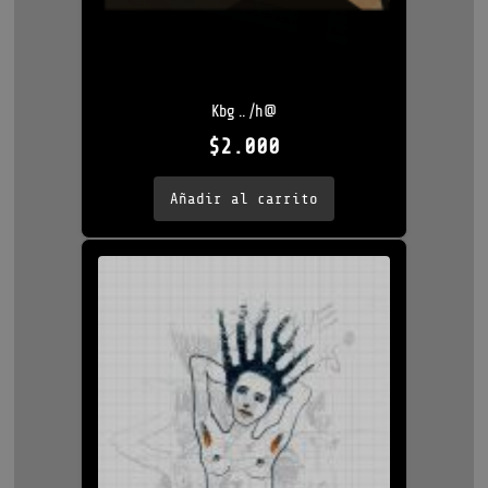
Kbg .. /h@
$
2.000
Añadir al carrito