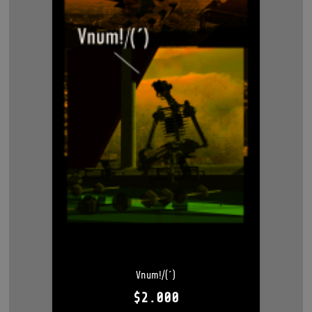
Vnum!/(´)
$
2.000