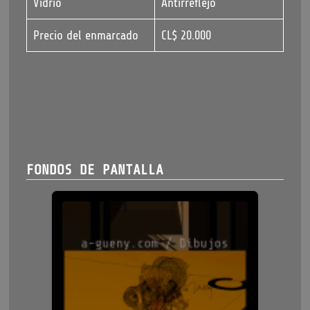
Vidrio
Antirreflejo
Precio del enmarcado
CL$ 20.000
FONDOS DE PANTALLA