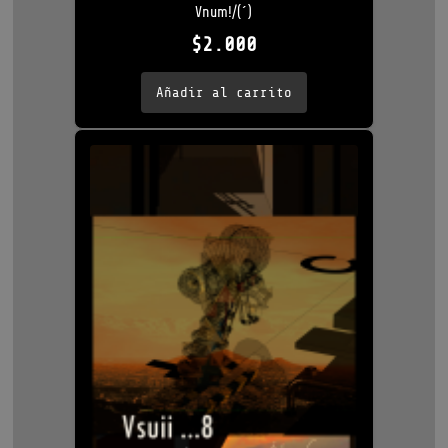
Vnum!/(´)
$
2.000
Añadir al carrito