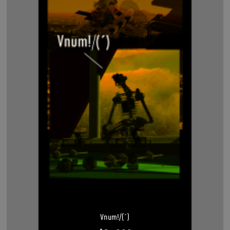
Vnum!/(´)