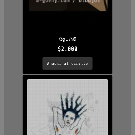
Kbg .. /h@
$
2.000
Añadir al carrito