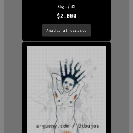
Kbg .. /h@
$
2.000
Añadir al carrito