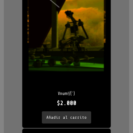
Vnum!/(´)
$
2.000
Añadir al carrito