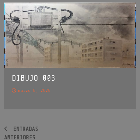
DIBUJO 003
marzo 8, 2026
Navegación
ENTRADAS
ANTERIORES
de