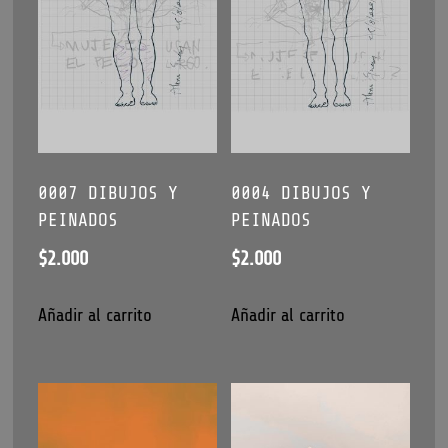
e-
Comic
Corvi
2050
cantidad
0007 DIBUJOS Y
0004 DIBUJOS Y
PEINADOS
PEINADOS
$
2.000
$
2.000
Añadir al carrito
Añadir al carrito