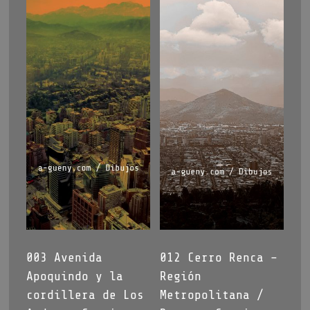
003 Avenida
012 Cerro Renca –
Apoquindo y la
Región
cordillera de Los
Metropolitana /