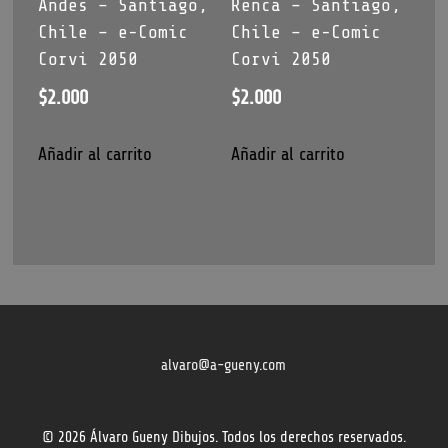
Andes – Santiago,
Renca – Santiago,
Chile – e-Comic
Chile – e-Comic
Corvi 2050
Corvi 2050
$
2.000
$
2.000
Añadir al carrito
Añadir al carrito
alvaro@a-gueny.com
© 2026 Álvaro Gueny Dibujos. Todos los derechos reservados.